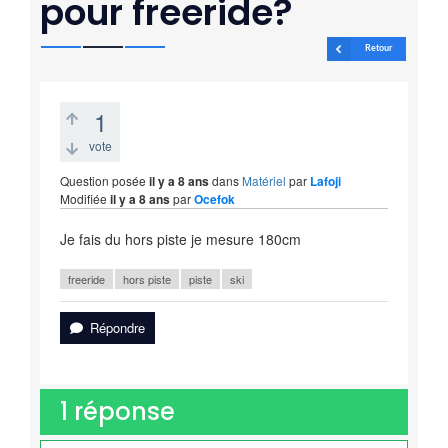
pour freeride?
Retour
1
vote
Question posée
il y a 8 ans
dans
Matériel
par
Lafoji
Modifiée
il y a 8 ans
par
Ocefok
Je fais du hors piste je mesure 180cm
freeride
hors piste
piste
ski
Répondre
1
réponse