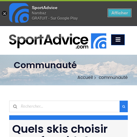
SportAdvice
Afficher
Narobaz
GRATUIT - Sur Google Play
Favoris (
0
)
Alertes (
0
)
ACCUEIL
SKIS
2020
COMPARATEUR
Communauté
CONSEILS
Accueil
communauté
QUESTIONS
-
RÉPONSES
CONTACT
Quels skis choisir