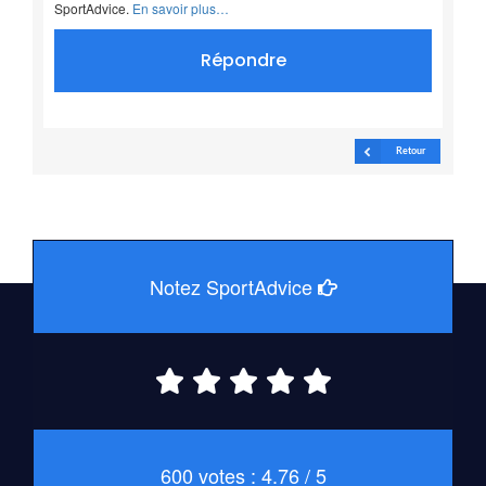
SportAdvice.
En savoir plus…
Répondre
Retour
Notez SportAdvice
600 votes : 4.76 / 5