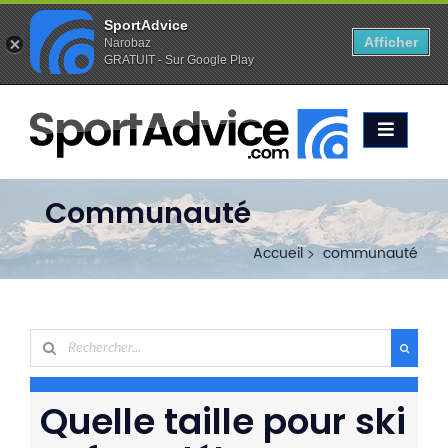
SportAdvice
Afficher
Narobaz
GRATUIT - Sur Google Play
Favoris (
0
)
Alertes (
0
)
ACCUEIL
SKIS
2020
COMPARATEUR
Communauté
CONSEILS
Accueil
communauté
QUESTIONS
-
RÉPONSES
CONTACT
Quelle taille pour ski