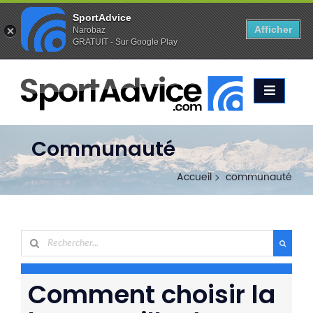
SportAdvice
Afficher
Narobaz
GRATUIT - Sur Google Play
Favoris (
0
)
Alertes (
0
)
ACCUEIL
SKIS
2020
COMPARATEUR
Communauté
CONSEILS
Accueil
communauté
QUESTIONS
-
RÉPONSES
CONTACT
Comment choisir la