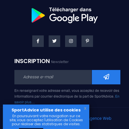
INSCRIPTION
Newsletter
En renseignant votre adresse email, vous acceptez de recevoir des
informations par courrier électronique de la part de SportAdvice.
En
savoir plus…
x
SportAdvice utilise des cookies
En poursuivant votre navigation sur ce
Copyright © 2026, Développé avec
par
Agence Web
site, vous acceptez l'utilisation de Cookies
Narobaz.
pour réaliser des statistiques de visites.