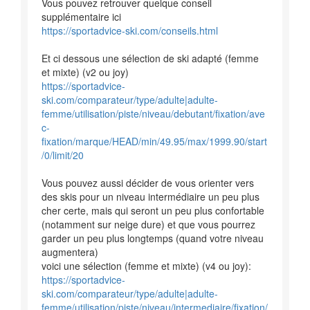
Vous pouvez retrouver quelque conseil
supplémentaire ici
https://sportadvice-ski.com/conseils.html
Et ci dessous une sélection de ski adapté (femme
et mixte) (v2 ou joy)
https://sportadvice-
ski.com/comparateur/type/adulte|adulte-
femme/utilisation/piste/niveau/debutant/fixation/ave
c-
fixation/marque/HEAD/min/49.95/max/1999.90/start
/0/limit/20
Vous pouvez aussi décider de vous orienter vers
des skis pour un niveau intermédiaire un peu plus
cher certe, mais qui seront un peu plus confortable
(notamment sur neige dure) et que vous pourrez
garder un peu plus longtemps (quand votre niveau
augmentera)
voici une sélection (femme et mixte) (v4 ou joy):
https://sportadvice-
ski.com/comparateur/type/adulte|adulte-
femme/utilisation/piste/niveau/intermediaire/fixation/