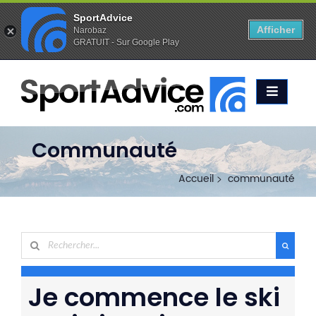
SportAdvice
Afficher
Narobaz
GRATUIT - Sur Google Play
Favoris (
0
)
Alertes (
0
)
ACCUEIL
SKIS
2020
COMPARATEUR
Communauté
CONSEILS
Accueil
communauté
QUESTIONS
-
RÉPONSES
CONTACT
Je commence le ski