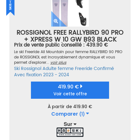
ROSSIGNOL FREE RALLYBIRD 90 PRO
+ XPRESS W 10 GW B93 BLACK
Prix de vente public conseillé : 439.90 €
SPARKLE GRIS/VIOLET/ROSE TAILLE
140
Le ski Freeride All Mountain pour femme RALLYBIRD 90 PRO
de ROSSIGNOL est incroyablement dynamique et vous
permet d’explorer...
voir plus
Ski
Rossignol
Adulte femme
Freeride
Confirmé
Avec fixation
2023 - 2024
419.90 €
Voir cette offre
À partir de 419.90 €
Comparer
(1)
Sur