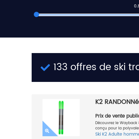
133 offres de ski t
K2 RANDONNé
Prix de vente publi
Découvrez le Wayback 8
conçu pour la polyvale
Ski
K2
Adulte homm