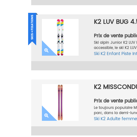
K2 LUV BUG 4.
Prix de vente publi
Ski alpin Junior K2 LUV
accessible, le ski K2 L
Ski
K2
Enfant
Piste
In
K2 MISSCOND
Prix de vente publi
Le toujours populaire M
parc, dans la demi-lune 
Ski
K2
Adulte femm
2017 - 2018