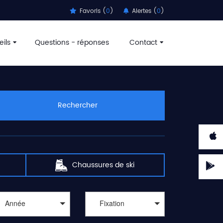
Favoris (
0
)
Alertes (
0
)
ils
Questions - réponses
Contact
aux sports d'hiver passent par
l'achat de matériels de
ortadvice recherche pour vous et vous guide, parmi des
 décathlon, speck sports, montaz, amazon, c-discount,
us permettre de
trouver des offres de ski pas cher
.
Rechercher
n, blizzard, black crows, apo, armada, atomic, dynafit,
atules vous démange, l'appel des télésièges, téléskis et
t réserver un moniteur ou monitrice pour profiter de la
 Lindsey Vonn entre les portes d'un slalom géant.
 de ski
. Les meilleurs remises ne sont pas que pour les
Chaussures de ski
Année
Fixation