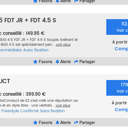
Favoris
Alerte
Partager
5 FDT JR + FDT 4.5 S
11
Voir 
c conseillé : 149.95 €
 BUG 4.5 FDT JR + FDT 4.5 S Souple, tolérant et
À partir
UV BUG 4.5 est spécialement pen...
voir plus
Comp
termédiaire
Avec fixation
Favoris
Alerte
Partager
UCT
17
Voir 
c conseillé : 399.90 €
issConduct de K2 s’est créé une réputation au
À partir
et en style libre : une véritabl...
voir plus
Comp
e
Freestyle
Confirmé
Sans fixation
Favoris
Alerte
Partager