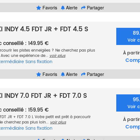
Favoris
Alerte
Partager
 INDY 4.5 FDT JR + FDT 4.5 S
89
Voir 
c conseillé : 149.95 €
arcourir les pistes enneigées ? Ne cherchez pas plus
À parti
! Avec une expérience de...
voir plus
Comp
termédiaire
Sans fixation
Favoris
Alerte
Partager
 INDY 7.0 FDT JR + FDT 7.0 S
95
Voir 
c conseillé : 159.95 €
FDT JR + FDT 7.0 L Votre petit est prêt à parcourir
À parti
Ne cherchez pas plus loin...
voir plus
Comp
termédiaire
Sans fixation