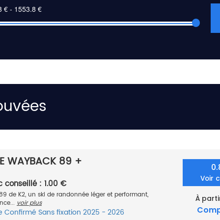
rouvées
E WAYBACK 89 +
0
Voir 
c conseillé : 1.00 €
9 de K2, un ski de randonnée léger et performant,
À parti
nce...
voir plus
Comp
e
Confirmé
Sans fixation
2025 - 2026