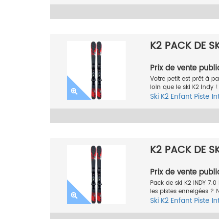
K2 PACK DE SKI
Prix de vente publi
Votre petit est prêt à p
loin que le ski K2 Indy 
Ski
K2
Enfant
Piste
In
K2 PACK DE SKI
Prix de vente publi
Pack de ski K2 INDY 7.0 
les pistes enneigées ? 
Ski
K2
Enfant
Piste
In