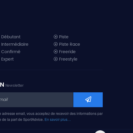
Débutant
Piste
Intermédiaire
Piste Race
Confirmé
Freeride
Expert
Freestyle
All-Mountain
Randonnée
Télémark
ON
Newsletter
Mini ski
Ski piste 2019
Ski freeride 2019
Ski freestyle 2019
e adresse email, vous acceptez de recevoir des informations par
Ski AM 2019
e de la part de SportAdvice.
En savoir plus…
Ski rando 2019