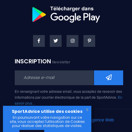
INSCRIPTION
Newsletter
En renseignant votre adresse email, vous acceptez de recevoir des
informations par courrier électronique de la part de SportAdvice.
En
savoir plus…
x
SportAdvice utilise des cookies
En poursuivant votre navigation sur ce
Copyright © 2026, Développé avec
par
Agence Web
site, vous acceptez l'utilisation de Cookies
Narobaz.
pour réaliser des statistiques de visites.