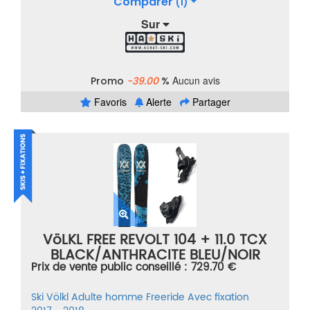
Comparer
(1)
Sur
Aucun avis
Promo
-39.00
%
Favoris
Alerte
Partager
VöLKL FREE REVOLT 104 + 11.0 TCX
BLACK/ANTHRACITE BLEU/NOIR
Prix de vente public conseillé : 729.70 €
TAILLE 180
Ski
Völkl
Adulte homme
Freeride
Avec fixation