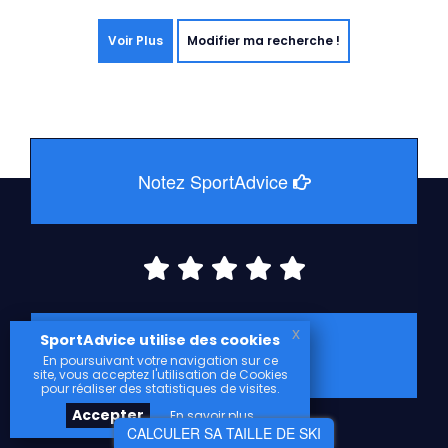
Voir Plus
Modifier ma recherche !
Notez SportAdvice
x
SportAdvice utilise des cookies
600 votes : 4.76 / 5
En poursuivant votre navigation sur ce
site, vous acceptez l'utilisation de Cookies
pour réaliser des statistiques de visites.
Accepter
En savoir plus
CALCULER SA TAILLE DE SKI