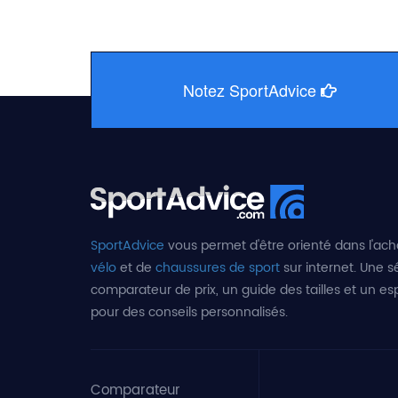
Notez SportAdvice
SportAdvice
vous permet d'être orienté dans l'ach
vélo
et de
chaussures de sport
sur internet. Une sé
comparateur de prix, un guide des tailles et un e
pour des conseils personnalisés.
Comparateur