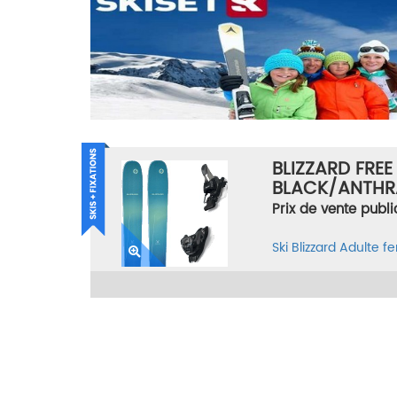
BLIZZARD FREE
BLACK/ANTHR
TAILLE 164
Prix de vente publi
Ski
Blizzard
Adulte 