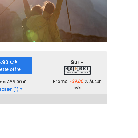
Sur
5.90 €
cette offre
Aucun
Promo
-39.00
%
 de 455.90 €
avis
arer
(1)