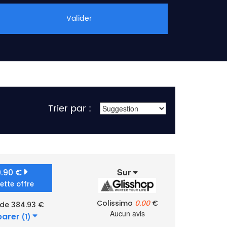
Valider
Trier par :
Sur
9.90 €
cette offre
Colissimo
0.00
€
 de 384.93 €
Aucun avis
arer
(1)