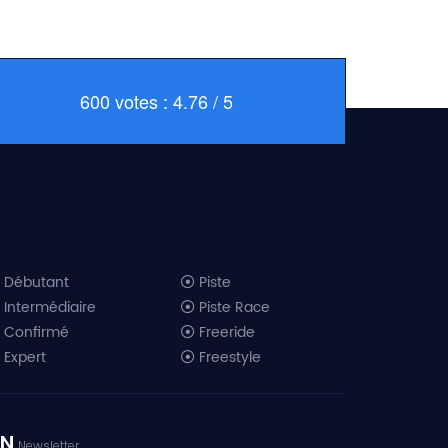
600 votes : 4.76 / 5
Débutant
Piste
Intermédiaire
Piste Race
Confirmé
Freeride
Expert
Freestyle
All-Mountain
Randonnée
Télémark
ON
Newsletter