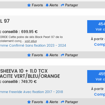
Favoris
Alerte
Partager
L 97
45
Voir 
c conseillé : 699.95 €
ERIDE Cette paire de skis Black Pearl 97 de la
À partir
écialement conç...
voir plus
Comp
femme
Confirmé
Sans fixation
2023 - 2024
Favoris
Alerte
Partager
 SHEEVA 10 + 11.0 TCX
45
ACITE VERT/BLEU/ORANGE
Voir 
c conseillé : 749.70 €
À partir
femme
Freeride
Avec fixation
2017 - 2018
Comp
Favoris
Alerte
Partager