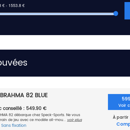
rouvées
S BRAHMA 82 BLUE
59
Voir 
c conseillé : 549.90 €
RAHMA 82 débarque chez Speck-Sports. Ne vous
À partir
errain de jeu avec ce modèle all-mou...
voir plus
Comp
Sans fixation