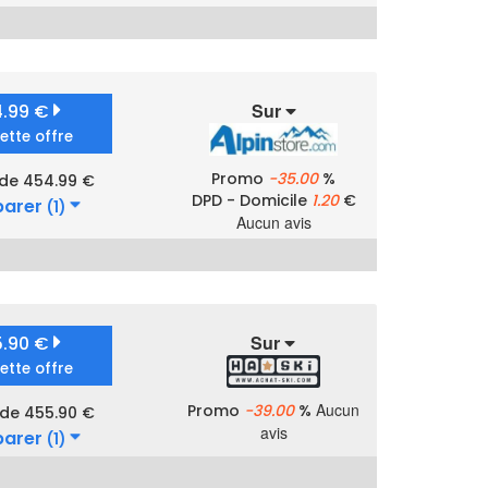
Sur
4.99 €
cette offre
Promo
-35.00
%
 de 454.99 €
DPD - Domicile
1.20
€
arer
(1)
Aucun avis
Sur
5.90 €
cette offre
Aucun
Promo
-39.00
%
 de 455.90 €
avis
arer
(1)