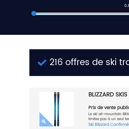
216 offres de ski t
BLIZZARD SKI
Prix de vente publi
Le ski all-mountain B
limitez pas à un seul t
Ski
Blizzard
Confirmé