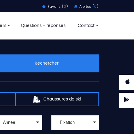
Favoris (
0
)
Alertes (
0
)
ils
Questions - réponses
Contact
aux sports d'hiver passent par
l'achat de matériels de
ortadvice recherche pour vous et vous guide, parmi des
 décathlon, speck sports, montaz, amazon, c-discount,
us permettre de
trouver des offres de ski pas cher
.
Rechercher
n, blizzard, black crows, apo, armada, atomic, dynafit,
atules vous démange, l'appel des télésièges, téléskis et
t réserver un moniteur ou monitrice pour profiter de la
 Lindsey Vonn entre les portes d'un slalom géant.
 de ski
. Les meilleurs remises ne sont pas que pour les
Chaussures de ski
Année
Fixation