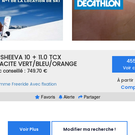
 SHEEVA 10 + 11.0 TCX
45
ACITE VERT/BLEU/ORANGE
Voir 
c conseillé : 749.70 €
À partir
femme
Freeride
Avec fixation
Comp
Favoris
Alerte
Partager
Voir Plus
Modifier ma recherche !