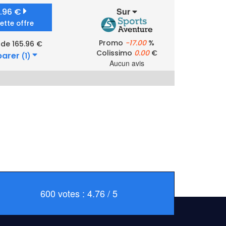
Sur
5.96 €
cette offre
Promo
-17.00
%
 de 165.96 €
Colissimo
0.00
€
arer
(1)
Aucun avis
600 votes : 4.76 / 5