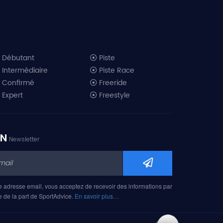
Débutant
Piste
Intermédiaire
Piste Race
Confirmé
Freeride
Expert
Freestyle
All-Mountain
Randonnée
Télémark
ON
Newsletter
Mini ski
Ski piste 2019
Ski freeride 2019
Ski freestyle 2019
e adresse email, vous acceptez de recevoir des informations par
Ski AM 2019
e de la part de SportAdvice.
En savoir plus…
Ski rando 2019