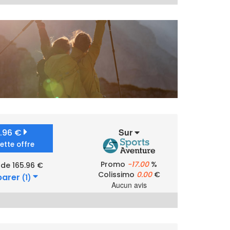
Sur
5.96 €
cette offre
Promo
-17.00
%
 de 165.96 €
Colissimo
0.00
€
arer
(1)
Aucun avis