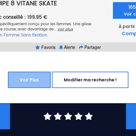
PE 8 VITANE SKATE
16
Voir 
c conseillé : 199.95 €
t spécifiquement conçu pour les femmes. Une glisse
À partir
de course, avec davantage de...
voir plus
Comp
n
Femme
Sans fixation
Favoris
Alerte
Partager
Voir Plus
Modifier ma recherche !