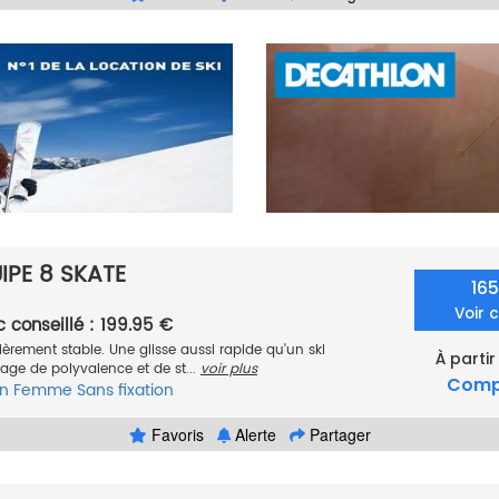
PE 8 SKATE
16
Voir 
c conseillé : 199.95 €
lièrement stable. Une glisse aussi rapide qu'un ski
À partir
age de polyvalence et de st...
voir plus
Comp
n
Femme
Sans fixation
Favoris
Alerte
Partager