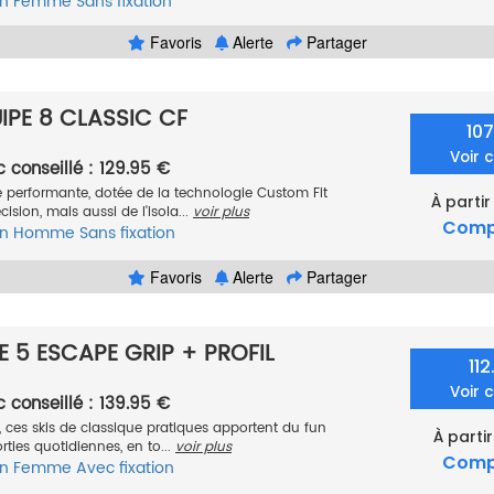
n
Femme
Sans fixation
Favoris
Alerte
Partager
PE 8 CLASSIC CF
10
Voir 
c conseillé : 129.95 €
 performante, dotée de la technologie Custom Fit
À partir
cision, mais aussi de l'isola...
voir plus
Comp
n
Homme
Sans fixation
Favoris
Alerte
Partager
 5 ESCAPE GRIP + PROFIL
11
Voir 
c conseillé : 139.95 €
e, ces skis de classique pratiques apportent du fun
À partir
orties quotidiennes, en to...
voir plus
Comp
n
Femme
Avec fixation