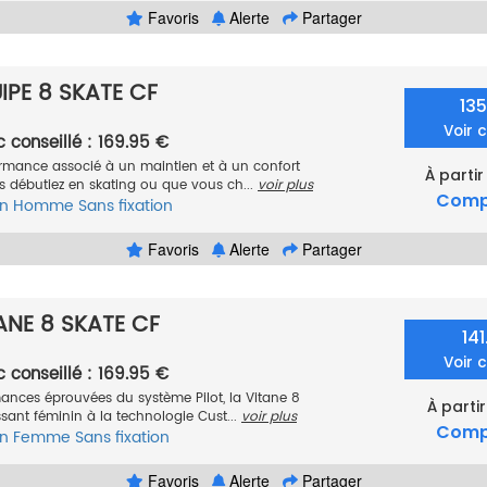
Favoris
Alerte
Partager
PE 8 SKATE CF
13
Voir 
c conseillé : 169.95 €
rmance associé à un maintien et à un confort
À partir
s débutiez en skating ou que vous ch...
voir plus
Comp
n
Homme
Sans fixation
Favoris
Alerte
Partager
NE 8 SKATE CF
14
Voir 
c conseillé : 169.95 €
mances éprouvées du système Pilot, la Vitane 8
À partir
sant féminin à la technologie Cust...
voir plus
Comp
n
Femme
Sans fixation
Favoris
Alerte
Partager