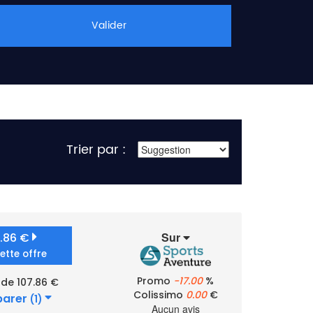
Valider
Trier par :
Sur
7.86 €
cette offre
Promo
-17.00
%
 de 107.86 €
Colissimo
0.00
€
arer
(1)
Aucun avis