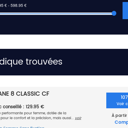
ordique trouvées
NE 8 CLASSIC CF
10
Voir 
c conseillé : 129.95 €
e performante pour femme, dotée de la
À partir
our le confort et la précision, mais aussi...
voir
Comp