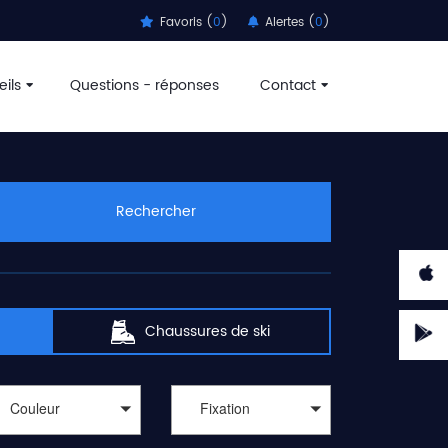
Favoris (
0
)
Alertes (
0
)
ils
Questions - réponses
Contact
aux sports d'hiver passent par
l'achat de matériels de
ortadvice recherche pour vous et vous guide, parmi des
 décathlon, speck sports, montaz, amazon, c-discount,
us permettre de
trouver des offres de ski pas cher
.
Rechercher
n, blizzard, black crows, apo, armada, atomic, dynafit,
atules vous démange, l'appel des télésièges, téléskis et
t réserver un moniteur ou monitrice pour profiter de la
 Lindsey Vonn entre les portes d'un slalom géant.
 de ski
. Les meilleurs remises ne sont pas que pour les
Chaussures de ski
Couleur
Fixation