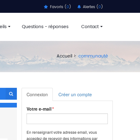
Favoris (
0
)
Alertes (
0
)
ils
Questions - réponses
Contact
Accueil
communauté
Connexion
Créer un compte
Votre e-mail
En renseignant votre adresse email, vous
acceptez de recevoir des informations par