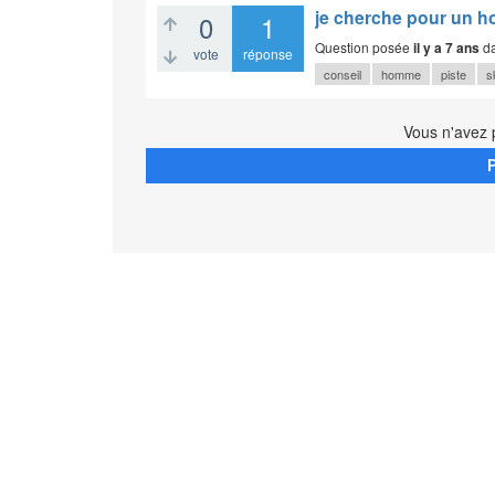
je cherche pour un h
0
1
Question posée
il y a 7 ans
d
vote
réponse
conseil
homme
piste
s
Vous n'avez 