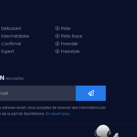
Débutant
Piste
Intermédiaire
Piste Race
Confirmé
Freeride
Expert
Freestyle
All-Mountain
Randonnée
Télémark
ON
Newsletter
Mini ski
Ski piste 2019
Ski freeride 2019
Ski freestyle 2019
e adresse email, vous acceptez de recevoir des informations par
Ski AM 2019
e de la part de SportAdvice.
En savoir plus…
Ski rando 2019