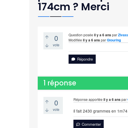
174cm ? Merci
Question posée
il y a 6 ans
par
Zivax
0
Modifiée
il y a 6 ans
par
Gtouring
vote
Répondre
1
réponse
Réponse apportée
il y a 6 ans
par
0
vote
il fait 2430 grammes en 1m74
Commenter