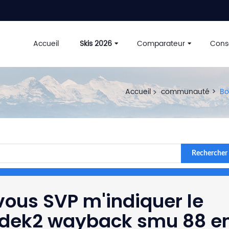
Accueil
Skis 2026
Comparateur
Conse
Accueil
communauté
Bo
Rechercher
vous SVP m'indiquer le
redek2 wayback smu 88 e