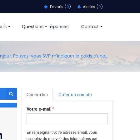
Favoris (
0
)
Alertes (
0
)
ils
Questions - réponses
Contact
njour. Pouvez-vous SVP m'indiquer le poids d'une...
Connexion
Créer un compte
Votre e-mail
n
En renseignant votre adresse email, vous
acceptez de recevoir des informations par