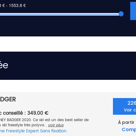
ée
ADGER
22
Voir 
c conseillé : 349.00 €
ONEY BADGER 2020. Ce ski est un des best seller de
À partir
 ski freestyle très polyva...
voir plus
Comp
me
Freestyle
Expert
Sans fixation