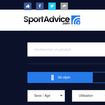
ACCUEIL
SKIS
2020
COMPARATEUR
CONSEILS
QUESTIONS
-
Ski alpin
RÉPONSES
CONTACT
Sexe / Age
Utilisation