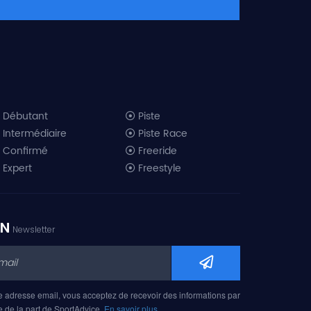
Débutant
Piste
Intermédiaire
Piste Race
Confirmé
Freeride
Expert
Freestyle
All-Mountain
Randonnée
Télémark
ON
Newsletter
Mini ski
Ski piste 2019
Ski freeride 2019
Ski freestyle 2019
e adresse email, vous acceptez de recevoir des informations par
Ski AM 2019
e de la part de SportAdvice.
En savoir plus…