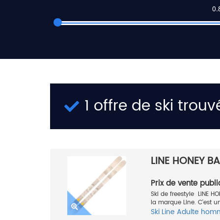
1 offre de ski trouv
LINE HONEY B
Prix de vente publi
Ski de freestyle LINE H
la marque Line. C'est un
Ski
Line
Adulte hom