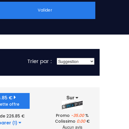
Valider
Trier par :
Sur
6.85 €
cette offre
Promo
-35.00
%
 de 226.85 €
Colissimo
0.00
€
arer
(1)
Aucun avis