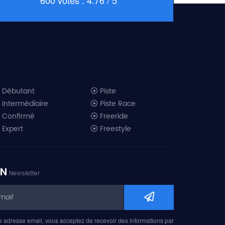
Débutant
Piste
Intermédiaire
Piste Race
Confirmé
Freeride
Expert
Freestyle
All-Mountain
Randonnée
Télémark
ON
Newsletter
Mini ski
Ski piste 2019
Ski freeride 2019
Ski freestyle 2019
e adresse email, vous acceptez de recevoir des informations par