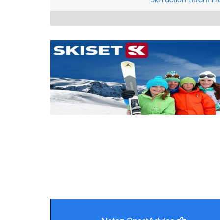
Ski
Faction
Enfant
Fr
Notez SportAdvice