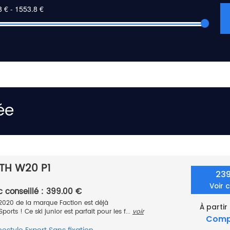
ée
YTH W20 P1
23
Voir 
c conseillé : 399.00 €
 2020 de la marque Faction est déjà
À partir
orts ! Ce ski junior est parfait pour les f...
voir
Comp