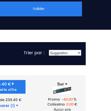
Valider
Trier par :
Sur
9.40 €
cette offre
Promo
-40.00
%
 de 239.40 €
Colissimo
0.00
€
arer
(1)
Aucun avis