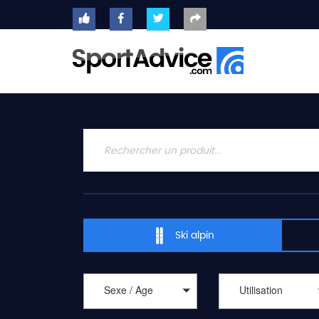
ACCUEIL
SKIS
2020
COMPARATEUR
CONSEILS
QUESTIONS
-
Ski alpin
RÉPONSES
CONTACT
Sexe / Age
Utilisation