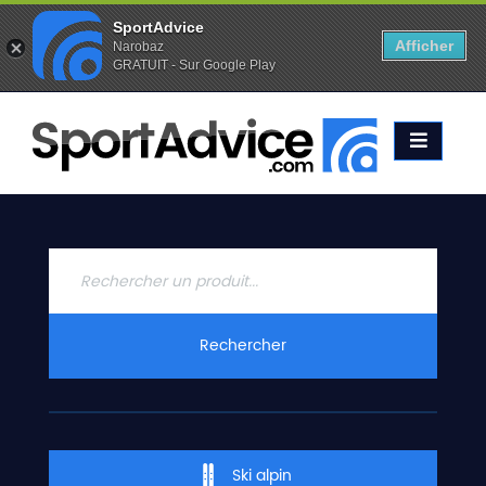
SportAdvice
Afficher
Narobaz
GRATUIT - Sur Google Play
Favoris (
0
)
Alertes (
0
)
ACCUEIL
SKIS
2020
COMPARATEUR
CONSEILS
QUESTIONS
Rechercher
-
RÉPONSES
CONTACT
Ski alpin