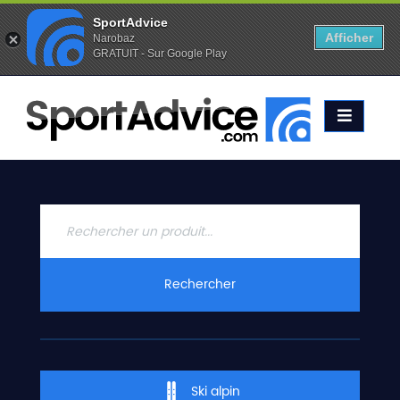
SportAdvice
Afficher
Narobaz
GRATUIT - Sur Google Play
Favoris (
0
)
Alertes (
0
)
ACCUEIL
SKIS
2020
COMPARATEUR
CONSEILS
QUESTIONS
Rechercher
-
RÉPONSES
CONTACT
Ski alpin