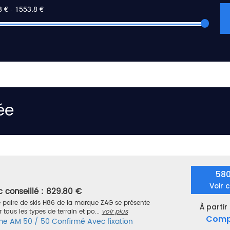
ée
58
Voir 
c conseillé : 829.80 €
 paire de skis H86 de la marque ZAG se présente
À partir
tous les types de terrain et po...
voir plus
Comp
me
AM 50 / 50
Confirmé
Avec fixation