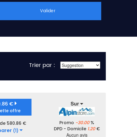
Valider
Trier par :
Sur
0.86 €
cette offre
Promo
-30.00
%
 de 580.86 €
DPD - Domicile
1.20
€
arer
(1)
Aucun avis