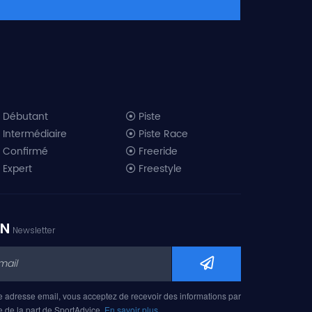
Débutant
Piste
Intermédiaire
Piste Race
Confirmé
Freeride
Expert
Freestyle
All-Mountain
Randonnée
Télémark
ON
Newsletter
Mini ski
Ski piste 2019
Ski freeride 2019
Ski freestyle 2019
e adresse email, vous acceptez de recevoir des informations par
Ski AM 2019
e de la part de SportAdvice.
En savoir plus…