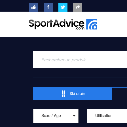
ACCUEIL
SKIS
2020
COMPARATEUR
CONSEILS
QUESTIONS
-
Ski alpin
RÉPONSES
CONTACT
Sexe / Age
Utilisation