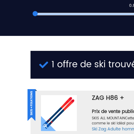
1 offre de ski trouv
ZAG H86 +
Prix de vente publi
SKIS ALL MOUNTAINCette
comme le ski idéal pour 
Ski
Zag
Adulte hom