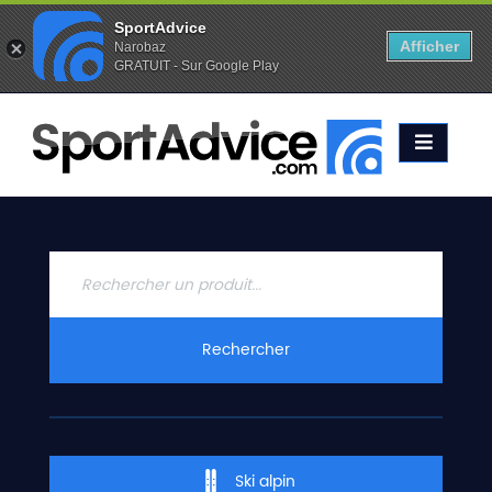
SportAdvice
Afficher
Narobaz
GRATUIT - Sur Google Play
Favoris (
0
)
Alertes (
0
)
ACCUEIL
SKIS
2020
COMPARATEUR
CONSEILS
QUESTIONS
Rechercher
-
RÉPONSES
CONTACT
Ski alpin