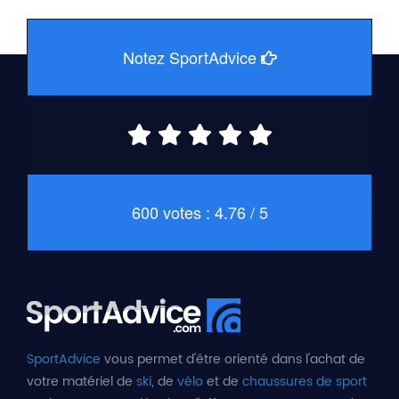
Notez SportAdvice
600 votes : 4.76 / 5
SportAdvice
vous permet d'être orienté dans l'achat de
votre matériel de
ski
, de
vélo
et de
chaussures de sport