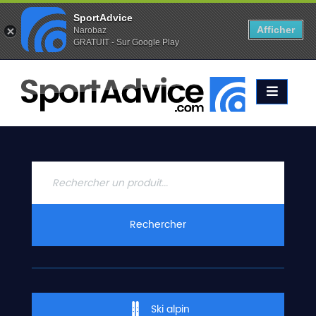
SportAdvice
Afficher
Narobaz
GRATUIT - Sur Google Play
Favoris (
0
)
Alertes (
0
)
ACCUEIL
SKIS
2020
COMPARATEUR
CONSEILS
QUESTIONS
Rechercher
-
RÉPONSES
CONTACT
Ski alpin