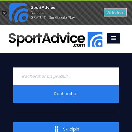
SportAdvice
Afficher
Narobaz
GRATUIT - Sur Google Play
Favoris (
0
)
Alertes (
0
)
ACCUEIL
SKIS
2020
COMPARATEUR
CONSEILS
QUESTIONS
Rechercher
-
RÉPONSES
CONTACT
Ski alpin