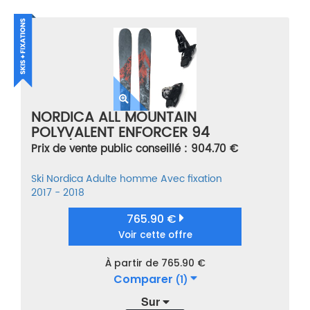
NORDICA ALL MOUNTAIN
POLYVALENT ENFORCER 94
GREY/RED + SQUIRE 11 BLACK
Prix de vente public conseillé : 904.70 €
GRIS/NOIR/ROUGE TAILLE 186
Ski
Nordica
Adulte homme
Avec fixation
2017 - 2018
765.90 €
Voir cette offre
À partir de 765.90 €
Comparer
(1)
Sur