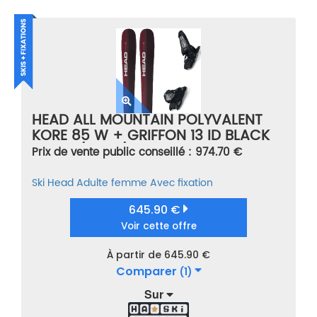
HEAD ALL MOUNTAIN POLYVALENT
KORE 85 W + GRIFFON 13 ID BLACK
VIOLET/NOIR/BLANC TAILLE 163
Prix de vente public conseillé : 974.70 €
Ski
Head
Adulte femme
Avec fixation
645.90 €
Voir cette offre
À partir de 645.90 €
Comparer
(1)
Sur