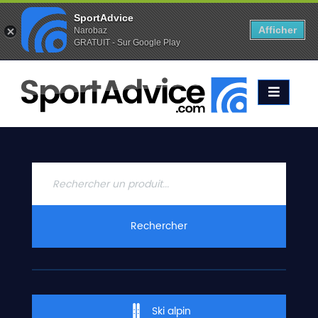
SportAdvice
Afficher
Narobaz
GRATUIT - Sur Google Play
Favoris (
0
)
Alertes (
0
)
ACCUEIL
SKIS
2020
COMPARATEUR
CONSEILS
QUESTIONS
Rechercher
-
RÉPONSES
CONTACT
Ski alpin