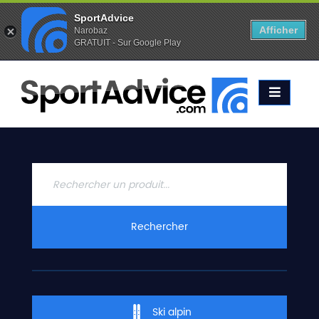
SportAdvice
Afficher
Narobaz
GRATUIT - Sur Google Play
Favoris (
0
)
Alertes (
0
)
ACCUEIL
SKIS
2020
COMPARATEUR
CONSEILS
QUESTIONS
Rechercher
-
RÉPONSES
CONTACT
Ski alpin