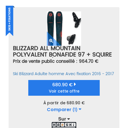
BLIZZARD ALL MOUNTAIN
POLYVALENT BONAFIDE 97 + SQUIRE
11 BLACK BLEU/ORANGE TAILLE 177
Prix de vente public conseillé : 964.70 €
Ski
Blizzard
Adulte homme
Avec fixation
2016 - 2017
680.90 €
Voir cette offre
À partir de 680.90 €
Comparer
(1)
Sur