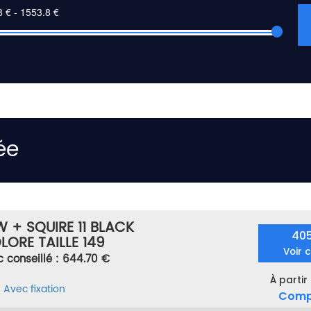
ée
 + SQUIRE 11 BLACK
40
ORE TAILLE 149
Voir 
c conseillé : 644.70 €
À partir
e
Avec fixation
Comp