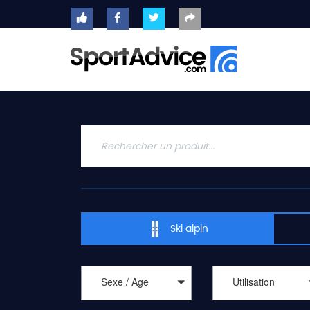
ACCUEIL
SKIS
2020
COMPARATEUR
CONSEILS
QUESTIONS
-
Ski alpin
RÉPONSES
CONTACT
Sexe / Age
Utilisation