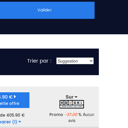
Valider
Trier par :
Sur
5.90 €
cette offre
Aucun
Promo
-37.00
%
 de 405.90 €
avis
arer
(1)