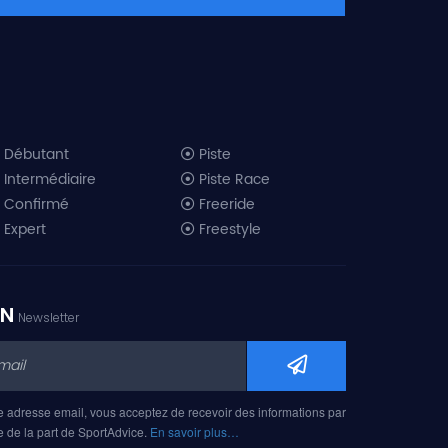
Débutant
Piste
Intermédiaire
Piste Race
Confirmé
Freeride
Expert
Freestyle
All-Mountain
Randonnée
Télémark
ON
Newsletter
Mini ski
Ski piste 2019
Ski freeride 2019
Ski freestyle 2019
e adresse email, vous acceptez de recevoir des informations par
Ski AM 2019
e de la part de SportAdvice.
En savoir plus…