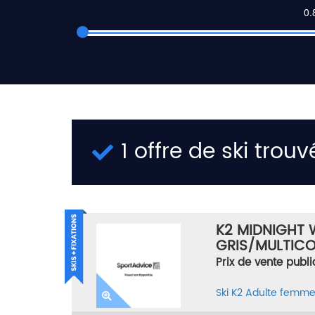
1 offre de ski trouv
K2 MIDNIGHT W
GRIS/MULTICOL
Prix de vente publi
Ski
K2
Adulte femm