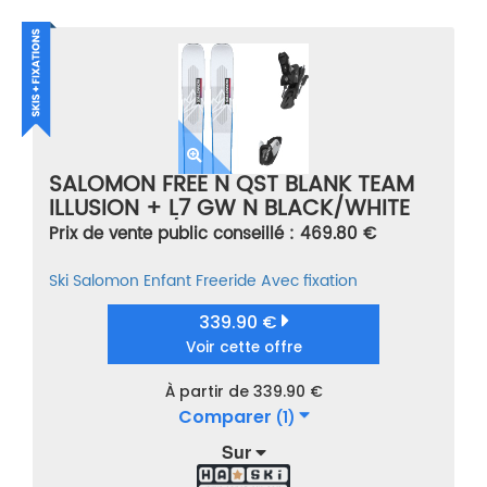
SALOMON FREE N QST BLANK TEAM
ILLUSION + L7 GW N BLACK/WHITE
B90 BLANC/GRIS TAILLE 137
Prix de vente public conseillé : 469.80 €
Ski
Salomon
Enfant
Freeride
Avec fixation
339.90 €
Voir cette offre
À partir de 339.90 €
Comparer
(1)
Sur