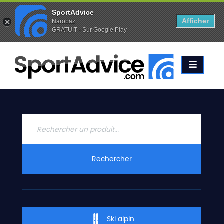
SportAdvice
Afficher
Narobaz
GRATUIT - Sur Google Play
Favoris (
0
)
Alertes (
0
)
ACCUEIL
SKIS
2020
COMPARATEUR
CONSEILS
QUESTIONS
Rechercher
-
RÉPONSES
CONTACT
Ski alpin