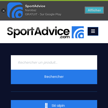
SportAdvice
Afficher
Narobaz
GRATUIT - Sur Google Play
Favoris (
0
)
Alertes (
0
)
ACCUEIL
SKIS
2020
COMPARATEUR
CONSEILS
QUESTIONS
Rechercher
-
RÉPONSES
CONTACT
Ski alpin