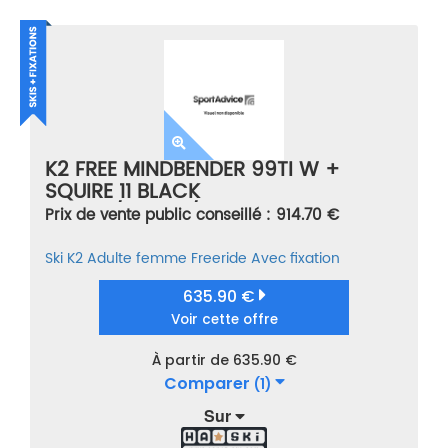
K2 FREE MINDBENDER 99TI W +
SQUIRE 11 BLACK
ROUGE/VIOLET/GRIS TAILLE 160
Prix de vente public conseillé : 914.70 €
Ski
K2
Adulte femme
Freeride
Avec fixation
635.90 €
Voir cette offre
À partir de 635.90 €
Comparer
(1)
Sur