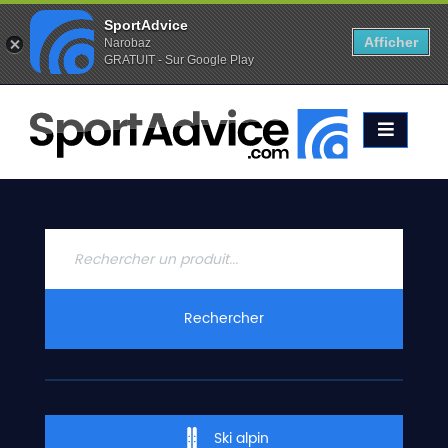
SportAdvice
Afficher
Narobaz
GRATUIT - Sur Google Play
Favoris (
0
)
Alertes (
0
)
ACCUEIL
SKIS
2020
COMPARATEUR
CONSEILS
QUESTIONS
Rechercher
-
RÉPONSES
CONTACT
Ski alpin