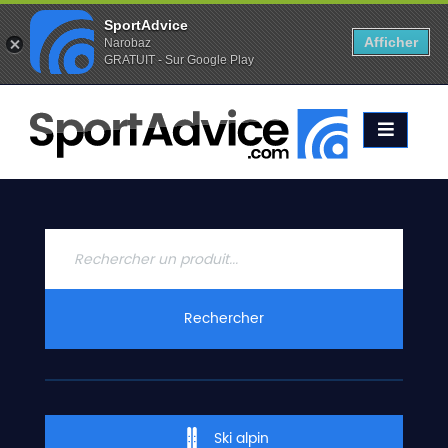
SportAdvice
Afficher
Narobaz
GRATUIT - Sur Google Play
Favoris (
0
)
Alertes (
0
)
ACCUEIL
SKIS
2020
COMPARATEUR
CONSEILS
QUESTIONS
Rechercher
-
RÉPONSES
CONTACT
Ski alpin