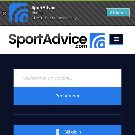
SportAdvice
Afficher
Narobaz
GRATUIT - Sur Google Play
Favoris (
0
)
Alertes (
0
)
ACCUEIL
SKIS
2020
COMPARATEUR
CONSEILS
QUESTIONS
Rechercher
-
RÉPONSES
CONTACT
Ski alpin