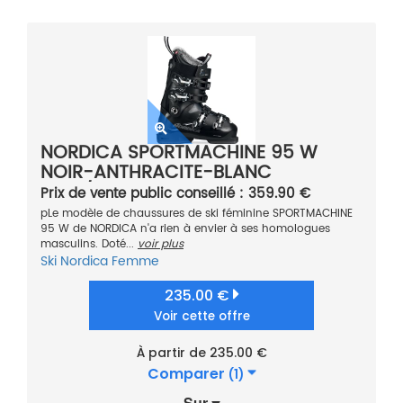
NORDICA SPORTMACHINE 95 W
NOIR-ANTHRACITE-BLANC
NOIR/GRIS .5 2021
Prix de vente public conseillé : 359.90 €
pLe modèle de chaussures de ski féminine SPORTMACHINE
95 W de NORDICA n'a rien à envier à ses homologues
masculins. Doté...
voir plus
Ski
Nordica
Femme
235.00 €
Voir cette offre
À partir de 235.00 €
Comparer
(1)
Sur