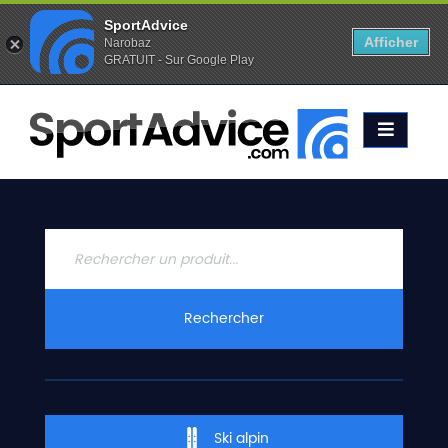
SportAdvice
Afficher
Narobaz
GRATUIT - Sur Google Play
Favoris (
0
)
Alertes (
0
)
ACCUEIL
SKIS
2020
COMPARATEUR
CONSEILS
QUESTIONS
Rechercher
-
RÉPONSES
CONTACT
Ski alpin