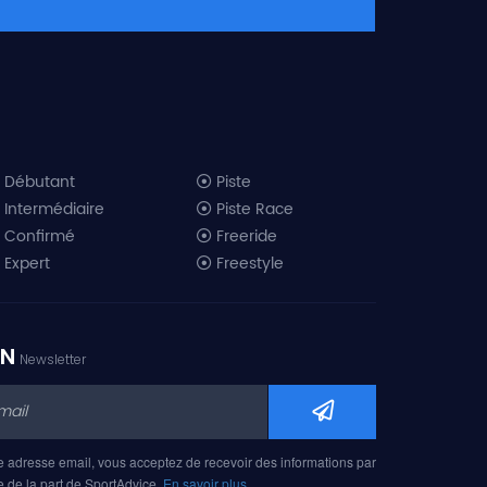
Débutant
Piste
Intermédiaire
Piste Race
Confirmé
Freeride
Expert
Freestyle
All-Mountain
Randonnée
Télémark
ON
Newsletter
Mini ski
Ski piste 2019
Ski freeride 2019
Ski freestyle 2019
e adresse email, vous acceptez de recevoir des informations par
Ski AM 2019
e de la part de SportAdvice.
En savoir plus…