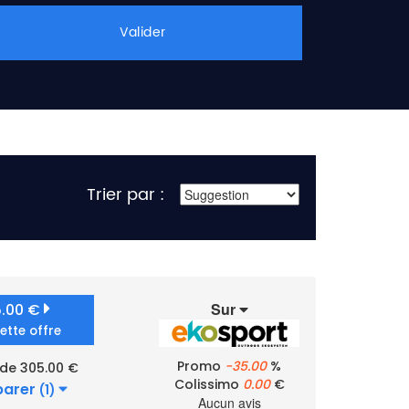
Valider
Trier par :
Sur
5.00 €
cette offre
Promo
-35.00
%
 de 305.00 €
Colissimo
0.00
€
arer
(1)
Aucun avis