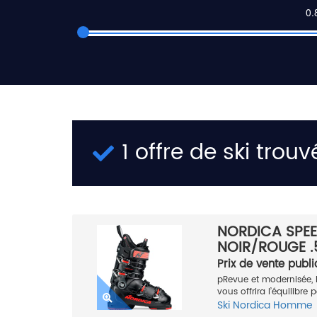
1 offre de ski trouv
NORDICA SPE
NOIR/ROUGE .
Prix de vente publi
pRevue et modernisée, 
vous offrira l’équilibre 
Ski
Nordica
Homme