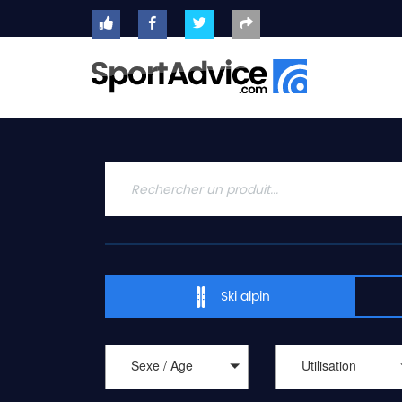
ACCUEIL
SKIS
2020
COMPARATEUR
CONSEILS
QUESTIONS
-
Ski alpin
RÉPONSES
CONTACT
Sexe / Age
Utilisation