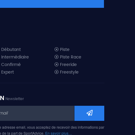
Débutant
Piste
Intermédiaire
Piste Race
Confirmé
Freeride
Expert
Freestyle
All-Mountain
Randonnée
Télémark
ON
Newsletter
Mini ski
Ski piste 2019
Ski freeride 2019
Ski freestyle 2019
e adresse email, vous acceptez de recevoir des informations par
Ski AM 2019
e de la part de SportAdvice.
En savoir plus…