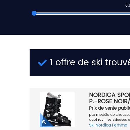
1 offre de ski trouv
NORDICA SPO
P.-ROSE NOIR/
Prix de vente publi
pLe modèle de chaussu
quoi ravir les skieuses 
Ski
Nordica
Femme