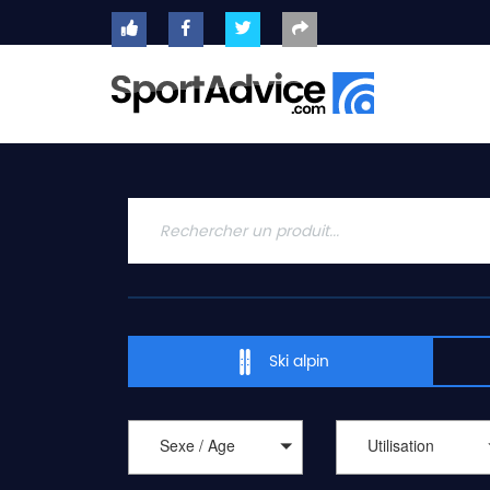
ACCUEIL
SKIS
2020
COMPARATEUR
CONSEILS
QUESTIONS
-
Ski alpin
RÉPONSES
CONTACT
Sexe / Age
Utilisation