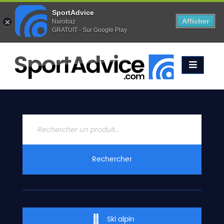
SportAdvice
Afficher
Narobaz
GRATUIT - Sur Google Play
Favoris (
0
)
Alertes (
0
)
ACCUEIL
SKIS
2020
COMPARATEUR
CONSEILS
QUESTIONS
Rechercher
-
RÉPONSES
CONTACT
Ski alpin