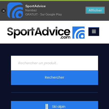
SportAdvice
Afficher
Narobaz
GRATUIT - Sur Google Play
Favoris (
0
)
Alertes (
0
)
ACCUEIL
SKIS
2020
COMPARATEUR
CONSEILS
QUESTIONS
Rechercher
-
RÉPONSES
CONTACT
Ski alpin