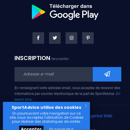
INSCRIPTION
Newsletter
En renseignant votre adresse email, vous acceptez de recevoir des
informations par courrier électronique de la part de SportAdvice.
En
savoir plus…
x
SportAdvice utilise des cookies
En poursuivant votre navigation sur ce
Copyright © 2026, Développé avec
par
Agence Web
site, vous acceptez l'utilisation de Cookies
Narobaz.
pour réaliser des statistiques de visites.
Accepter
En savoir plus