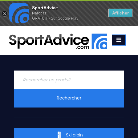
SportAdvice
Afficher
Narobaz
GRATUIT - Sur Google Play
Favoris (
0
)
Alertes (
0
)
ACCUEIL
SKIS
2020
COMPARATEUR
CONSEILS
QUESTIONS
Rechercher
-
RÉPONSES
CONTACT
Ski alpin