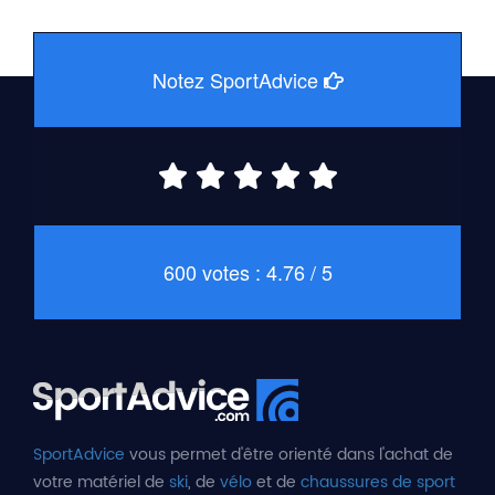
Notez SportAdvice
600 votes : 4.76 / 5
SportAdvice
vous permet d'être orienté dans l'achat de
votre matériel de
ski
, de
vélo
et de
chaussures de sport