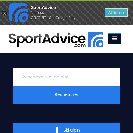
SportAdvice
Afficher
Narobaz
GRATUIT - Sur Google Play
Favoris (
0
)
Alertes (
0
)
ACCUEIL
SKIS
2020
COMPARATEUR
CONSEILS
QUESTIONS
Rechercher
-
RÉPONSES
CONTACT
Ski alpin