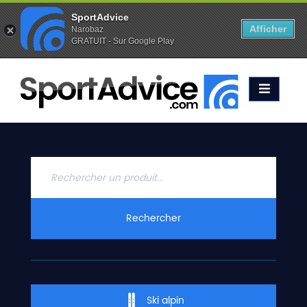
SportAdvice
Afficher
Narobaz
GRATUIT - Sur Google Play
Favoris (
0
)
Alertes (
0
)
ACCUEIL
SKIS
2020
COMPARATEUR
CONSEILS
QUESTIONS
Rechercher
-
RÉPONSES
CONTACT
Ski alpin