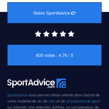
Notez SportAdvice
600 votes : 4.76 / 5
SportAdvice
vous permet d'être orienté dans l'achat de
votre matériel de
ski
, de
vélo
et de
chaussures de sport
sur internet. Une sélection d'offres, un comparateur de