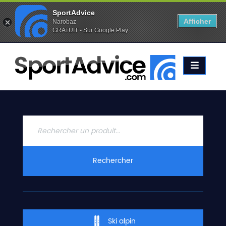
SportAdvice
Afficher
Narobaz
GRATUIT - Sur Google Play
Favoris (
0
)
Alertes (
0
)
ACCUEIL
SKIS
2020
COMPARATEUR
CONSEILS
QUESTIONS
Rechercher
-
RÉPONSES
CONTACT
Ski alpin