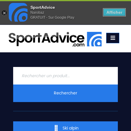
SportAdvice
Afficher
Narobaz
GRATUIT - Sur Google Play
Favoris (
0
)
Alertes (
0
)
ACCUEIL
SKIS
2020
COMPARATEUR
CONSEILS
QUESTIONS
Rechercher
-
RÉPONSES
CONTACT
Ski alpin