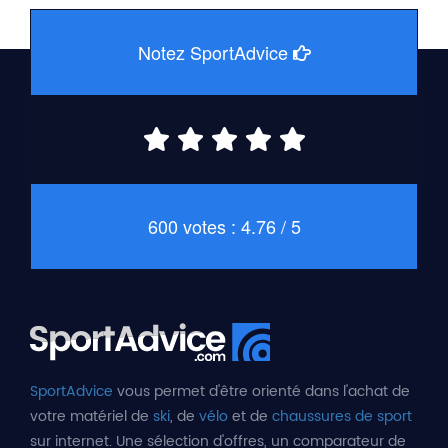
Notez SportAdvice
600 votes : 4.76 / 5
SportAdvice
vous permet d'être orienté dans l'achat de
votre matériel de
ski
, de
vélo
et de
chaussures de sport
sur internet. Une sélection d'offres, un comparateur de