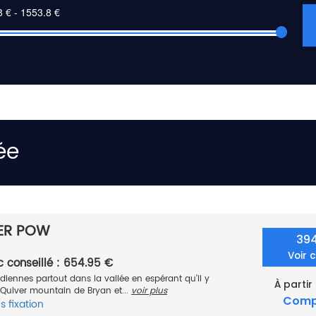
ée
VER POW
39
Voir 
c conseillé : 654.95 €
diennes partout dans la vallée en espérant qu'il y
À partir
 Quiver mountain de Bryan et...
voir plus
Comp
s fixation