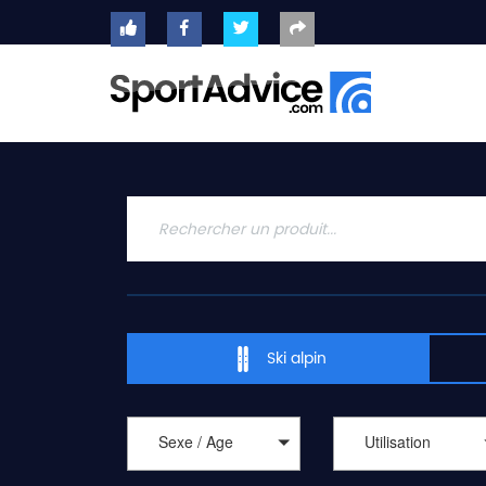
ACCUEIL
SKIS
2020
COMPARATEUR
CONSEILS
QUESTIONS
-
Ski alpin
RÉPONSES
CONTACT
Sexe / Age
Utilisation