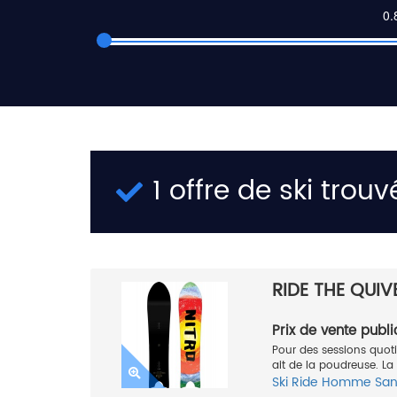
1 offre de ski trouv
RIDE THE QUI
Prix de vente publi
Pour des sessions quoti
ait de la poudreuse. La
Ski
Ride
Homme
San