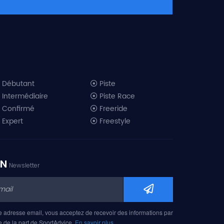
Débutant
Piste
Intermédiaire
Piste Race
Confirmé
Freeride
Expert
Freestyle
All-Mountain
Randonnée
Télémark
ON
Newsletter
Mini ski
Ski piste 2019
Ski freeride 2019
Ski freestyle 2019
e adresse email, vous acceptez de recevoir des informations par
Ski AM 2019
e de la part de SportAdvice.
En savoir plus…