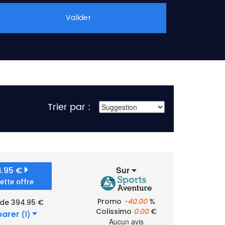
Valider
Trier par :
Sur
4.95 €
cette offre
Promo
-40.00
%
 de 394.95 €
Colissimo
0.00
€
arer
(1)
Aucun avis