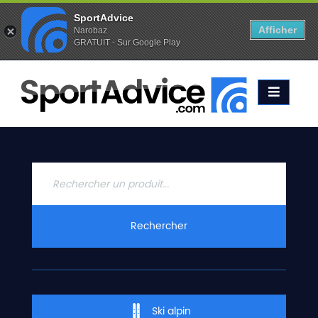
SportAdvice
Afficher
Narobaz
GRATUIT - Sur Google Play
Favoris (
0
)
Alertes (
0
)
ACCUEIL
SKIS
2020
COMPARATEUR
CONSEILS
QUESTIONS
Rechercher
-
RÉPONSES
CONTACT
Ski alpin