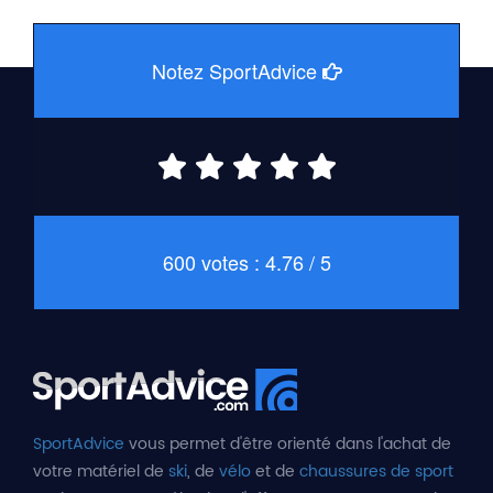
Notez SportAdvice
600 votes : 4.76 / 5
SportAdvice
vous permet d'être orienté dans l'achat de
votre matériel de
ski
, de
vélo
et de
chaussures de sport