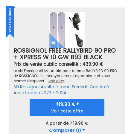
ROSSIGNOL FREE RALLYBIRD 90 PRO
+ XPRESS W 10 GW B93 BLACK
SPARKLE GRIS/VIOLET/ROSE TAILLE
Prix de vente public conseillé : 439.90 €
150
Le ski Freeride All Mountain pour femme RALLYBIRD 90 PRO
de ROSSIGNOL est incroyablement dynamique et vous
permet d’explorer...
voir plus
Ski
Rossignol
Adulte femme
Freeride
Confirmé
Avec fixation
2023 - 2024
419.90 €
Voir cette offre
À partir de 419.90 €
Comparer
(1)