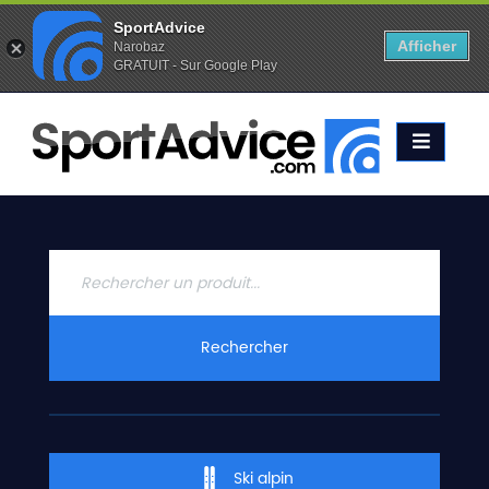
SportAdvice
Afficher
Narobaz
GRATUIT - Sur Google Play
Favoris (
0
)
Alertes (
0
)
ACCUEIL
SKIS
2020
COMPARATEUR
CONSEILS
QUESTIONS
Rechercher
-
RÉPONSES
CONTACT
Ski alpin