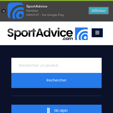
SportAdvice
Afficher
Narobaz
GRATUIT - Sur Google Play
Favoris (
0
)
Alertes (
0
)
ACCUEIL
SKIS
2020
COMPARATEUR
CONSEILS
QUESTIONS
Rechercher
-
RÉPONSES
CONTACT
Ski alpin