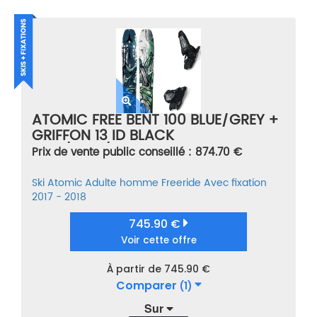
ATOMIC FREE BENT 100 BLUE/GREY +
GRIFFON 13 ID BLACK
BLEU/GRIS/VERT TAILLE 188
Prix de vente public conseillé : 874.70 €
Ski
Atomic
Adulte homme
Freeride
Avec fixation
2017 - 2018
745.90 €
Voir cette offre
À partir de 745.90 €
Comparer
(1)
Sur