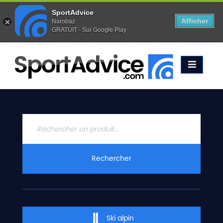
SportAdvice
Afficher
Narobaz
GRATUIT - Sur Google Play
Favoris (
0
)
Alertes (
0
)
ACCUEIL
SKIS
2020
COMPARATEUR
CONSEILS
QUESTIONS
Rechercher
-
RÉPONSES
CONTACT
Ski alpin