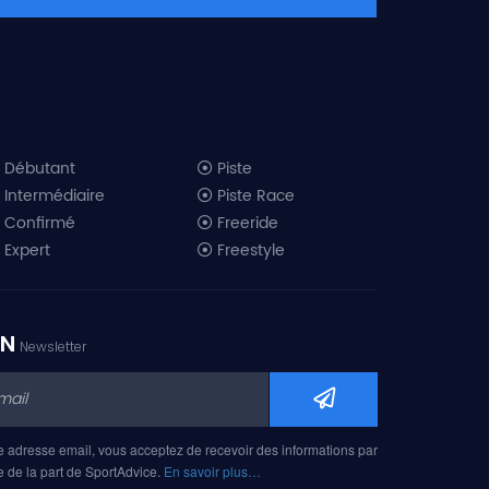
Débutant
Piste
Intermédiaire
Piste Race
Confirmé
Freeride
Expert
Freestyle
All-Mountain
Randonnée
Télémark
ON
Newsletter
Mini ski
Ski piste 2019
Ski freeride 2019
Ski freestyle 2019
e adresse email, vous acceptez de recevoir des informations par
Ski AM 2019
e de la part de SportAdvice.
En savoir plus…