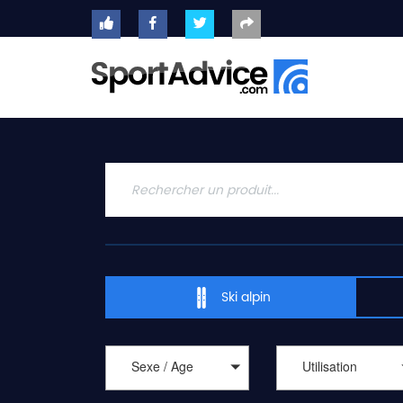
ACCUEIL
SKIS
2020
COMPARATEUR
CONSEILS
QUESTIONS
-
Ski alpin
RÉPONSES
CONTACT
Sexe / Age
Utilisation