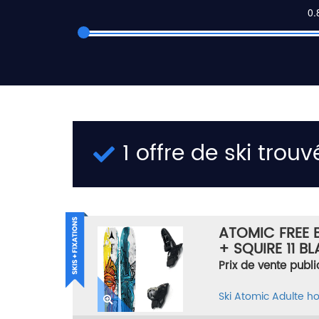
1 offre de ski trouv
ATOMIC FREE 
+ SQUIRE 11 B
176
Prix de vente publi
Ski
Atomic
Adulte 