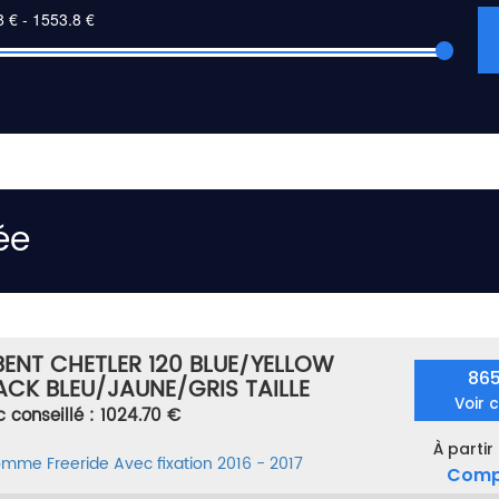
ée
BENT CHETLER 120 BLUE/YELLOW
86
LACK BLEU/JAUNE/GRIS TAILLE
Voir 
c conseillé : 1024.70 €
À partir
homme
Freeride
Avec fixation
2016 - 2017
Comp