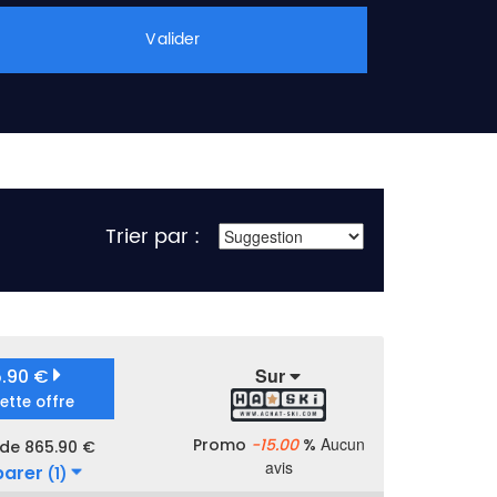
Valider
Trier par :
Sur
5.90 €
cette offre
Aucun
Promo
-15.00
%
 de 865.90 €
avis
arer
(1)