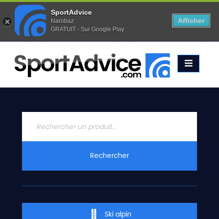
SportAdvice
Afficher
Narobaz
GRATUIT - Sur Google Play
Favoris (
0
)
Alertes (
0
)
ACCUEIL
SKIS
2020
COMPARATEUR
CONSEILS
QUESTIONS
Rechercher
-
RÉPONSES
CONTACT
Ski alpin