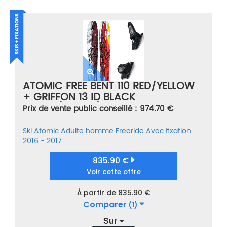
ATOMIC FREE BENT 110 RED/YELLOW
+ GRIFFON 13 ID BLACK
ROUGE/JAUNE/GRIS TAILLE 172
Prix de vente public conseillé : 974.70 €
Ski
Atomic
Adulte homme
Freeride
Avec fixation
2016 - 2017
835.90 €
Voir cette offre
À partir de 835.90 €
Comparer
(1)
Sur