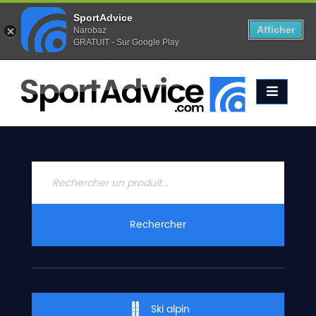
SportAdvice
Afficher
Narobaz
GRATUIT - Sur Google Play
Favoris (
0
)
Alertes (
0
)
ACCUEIL
SKIS
2020
COMPARATEUR
CONSEILS
QUESTIONS
Rechercher
-
RÉPONSES
CONTACT
Ski alpin