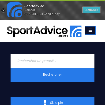
SportAdvice
Afficher
Narobaz
GRATUIT - Sur Google Play
Favoris (
0
)
Alertes (
0
)
ACCUEIL
SKIS
2020
COMPARATEUR
CONSEILS
QUESTIONS
Rechercher
-
RÉPONSES
CONTACT
Ski alpin