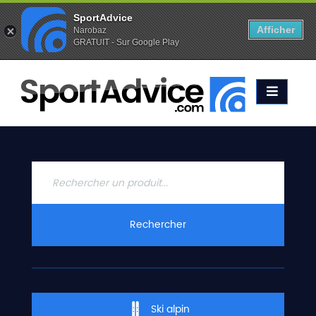
SportAdvice
Afficher
Narobaz
GRATUIT - Sur Google Play
Favoris (
0
)
Alertes (
0
)
ACCUEIL
SKIS
2020
COMPARATEUR
CONSEILS
QUESTIONS
Rechercher
-
RÉPONSES
CONTACT
Ski alpin