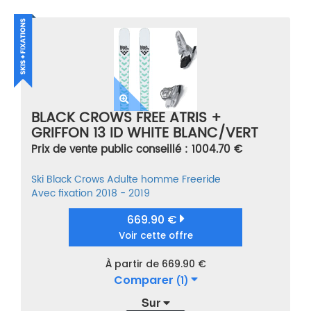
BLACK CROWS FREE ATRIS +
GRIFFON 13 ID WHITE BLANC/VERT
TAILLE 190
Prix de vente public conseillé : 1004.70 €
Ski
Black Crows
Adulte homme
Freeride
Avec fixation
2018 - 2019
669.90 €
Voir cette offre
À partir de 669.90 €
Comparer
(1)
Sur